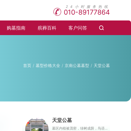
010-89177864
购墓指南
殡葬百科
客户问答
首页
墓型价格大全
京南公墓墓型
天堂公墓
天堂公墓
墓区内植被茂密，绿树成荫，鸟语花香，墓型传统古朴，整体树立有古典园林的之作风