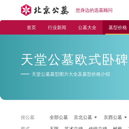
您身边的选墓顾问
首页
行业新闻
公墓大全
墓型价格
天堂公墓欧式卧碑
天堂公墓墓型图片大全及墓型价格介绍
按公墓
全部公墓
京北公墓
京西公墓
塟式
不限
艺术立碑
传统立碑
树葬