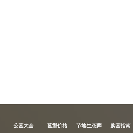
公墓大全
墓型价格
节地生态葬
购墓指南