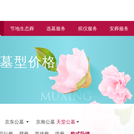
节地生态葬
选墓服务
殡仪服务
安葬服务
墓型价格
京东公墓
京南公墓
天堂公墓
花坛葬
壁葬
草坪葬
塔葬
欧式卧碑