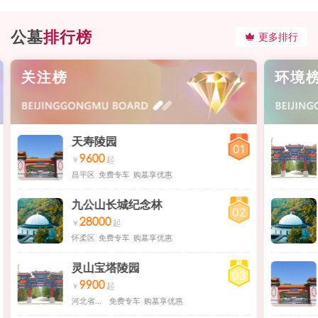
公墓
排行榜
更多排行
关注榜
环境
天寿陵园
01
9600
昌平区
免费专车
购墓享优惠
九公山长城纪念林
02
28000
怀柔区
免费专车
购墓享优惠
灵山宝塔陵园
03
9900
河北省三河市
免费专车
购墓享优惠