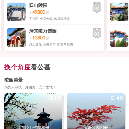
归山陵园
04
49800
平谷区
免费专车
购墓享优惠
清东陵万佛园
05
12800
河北遵化
免费专车
购墓享优惠
换个角度
看公墓
陵园美景
为先人寻找一片幽美、安宁之地！
13
40
清东陵万佛园相册
天寿陵园相册