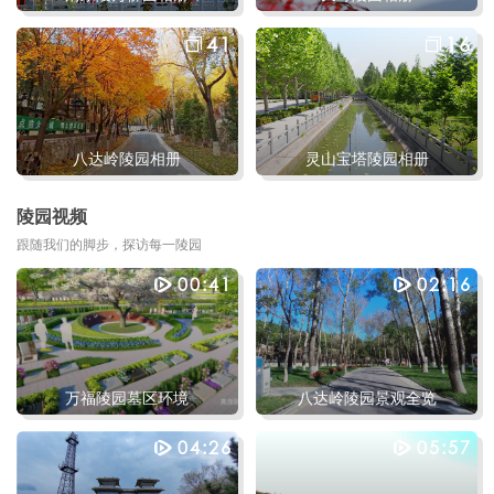
41
16
八达岭陵园相册
灵山宝塔陵园相册
陵园视频
跟随我们的脚步，探访每一陵园
00:41
02:16
万福陵园墓区环境
八达岭陵园景观全览
04:26
05:57