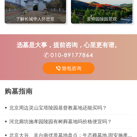
了解长城华人怀思堂
景仰园陵园景观
选墓是大事，提前咨询，心里更有谱。
010-89177864
致电咨询
购墓
指南
北京周边灵山宝塔陵园基督教墓地还能买吗？
河北廊坊施孝园陵园有树葬墓地吗价格便宜吗？
北京大兴、丰台南优质墓地盘点：生态葬墓地,固安施孝园有哪些墓型可选？