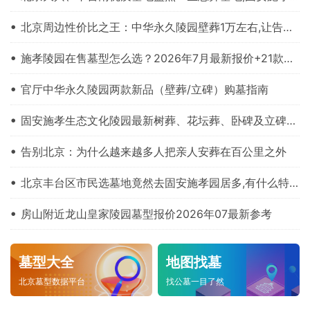
北京周边性价比之王：中华永久陵园壁葬1万左右,让告别不再昂贵
施孝陵园在售墓型怎么选？2026年7月最新报价+21款产品对比
官厅中华永久陵园两款新品（壁葬/立碑）购墓指南
固安施孝生态文化陵园最新树葬、花坛葬、卧碑及立碑价格都是多少钱？
告别北京：为什么越来越多人把亲人安葬在百公里之外
北京丰台区市民选墓地竟然去固安施孝园居多,有什么特别之处？
房山附近龙山皇家陵园墓型报价2026年07最新参考
墓型大全
地图找墓
北京墓型数据平台
找公墓一目了然