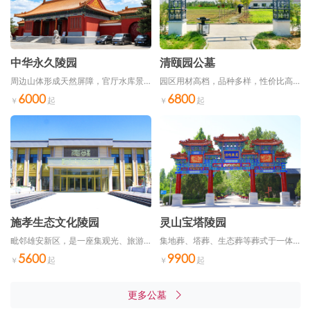
中华永久陵园
清颐园公墓
周边山体形成天然屏障，官厅水库景观相映成趣，构成和谐宜人的生态环境
园区用材高档，品种多样，性价比高，低于京津市场50%以上
6000
6800
施孝生态文化陵园
灵山宝塔陵园
毗邻雄安新区，是一座集观光、旅游、休闲、祭祀于一体的生态文化陵园
集地葬、塔葬、生态葬等葬式于一体，可为不同信仰、不同文化、不同需求的客户提供服务
5600
9900
更多公墓