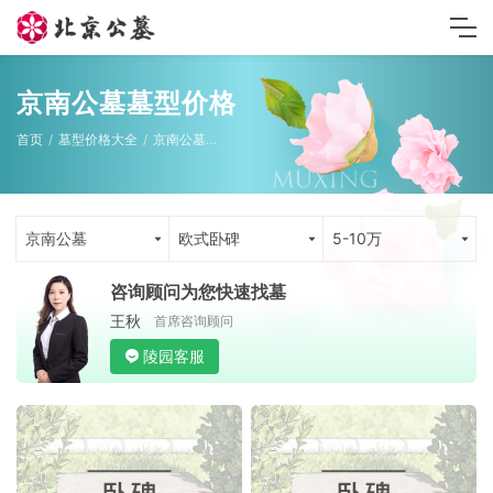
京南公墓墓型价格
首页
墓型价格大全
京南公墓墓型
京南公墓
欧式卧碑
5-10万
咨询顾问为您快速找墓
王秋
首席咨询顾问
陵园客服