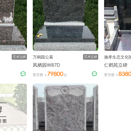
万桐园公墓
施孝生态文化
艺术立碑
艺术立碑
凤栖园W87D
仁鹤苑立碑
79800
838
官方价
官方价