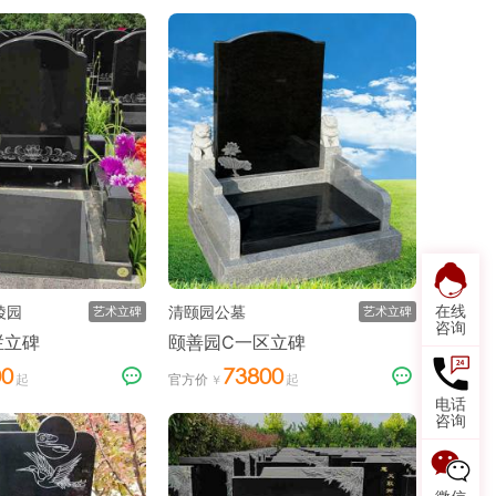
在线
陵园
清颐园公墓
艺术立碑
艺术立碑
咨询
栏立碑
颐善园C一区立碑
00
73800
官方价
电话
咨询