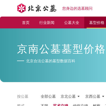
您身边的选墓顾问
首页
行业新闻
公墓大全
墓型价格
京南公墓墓型价格
北京合法公墓的墓型数据百科
按公墓
全部公墓
京北公墓
京西公墓
塟式
不限
艺术立碑
传统立碑
树葬