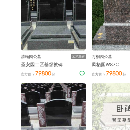
清颐园公墓
万桐园公墓
艺术立碑
圣安园二区基督教碑
凤栖园W87C
79800
79800
官方价
官方价