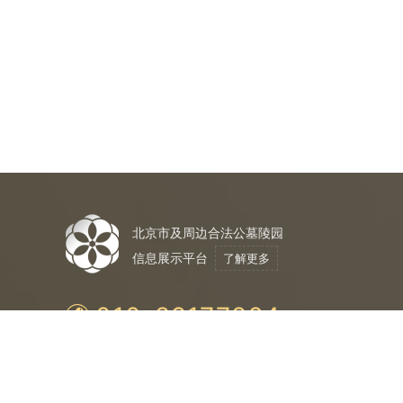
北京市及周边合法公墓陵园
信息展示平台
了解更多
010-89177864