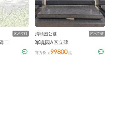
清颐园公墓
艺术立碑
艺术立碑
碑二
军魂园A区立碑
99800
官方价