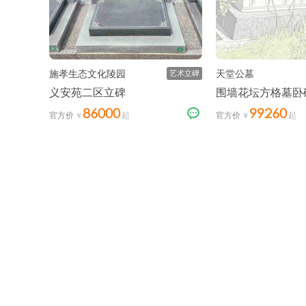
施孝生态文化陵园
天堂公墓
艺术立碑
义安苑二区立碑
围墙花坛方格墓卧
86000
99260
官方价
官方价