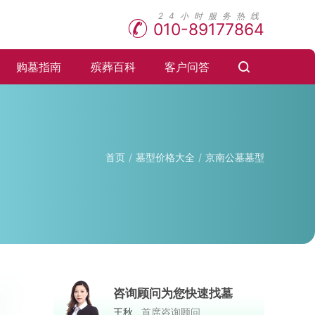
010-89177864
购墓指南
殡葬百科
客户问答
首页
墓型价格大全
京南公墓墓型
咨询顾问为您快速找墓
王秋
首席咨询顾问