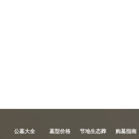
公墓大全
墓型价格
节地生态葬
购墓指南