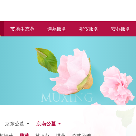
节地生态葬
选墓服务
殡仪服务
安葬服务
京东公墓
京南公墓
花坛葬
壁葬
草坪葬
塔葬
欧式卧碑