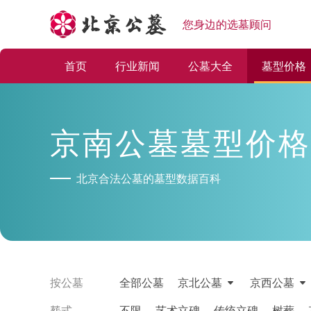
您身边的选墓顾问
首页
行业新闻
公墓大全
墓型价格
京南公墓墓型价格
北京合法公墓的墓型数据百科
按公墓
全部公墓
京北公墓
京西公墓
塟式
不限
艺术立碑
传统立碑
树葬