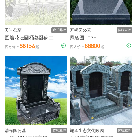
天堂公墓
万桐园公墓
欧式卧碑
传统立碑
围墙花坛圆桶墓卧碑二
凤栖园T03+
88156
88800
官方价
官方价
清颐园公墓
施孝生态文化陵园
传统立碑
传统立碑