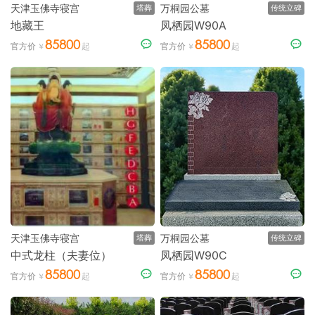
天津玉佛寺寝宫
万桐园公墓
塔葬
传统立碑
地藏王
凤栖园W90A
85800
85800
官方价
官方价
天津玉佛寺寝宫
万桐园公墓
塔葬
传统立碑
中式龙柱（夫妻位）
凤栖园W90C
85800
85800
官方价
官方价