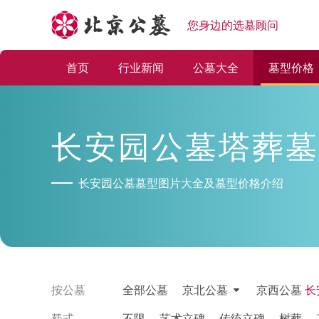
您身边的选墓顾问
首页
行业新闻
公墓大全
墓型价格
长安园公墓塔葬墓
长安园公墓墓型图片大全及墓型价格介绍
按公墓
全部公墓
京北公墓
京西公墓
长
塟式
不限
艺术立碑
传统立碑
树葬