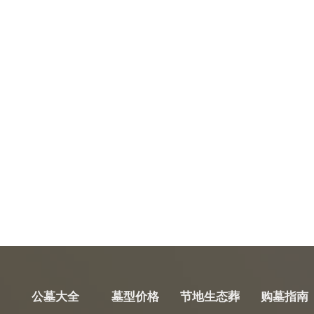
公墓大全
墓型价格
节地生态葬
购墓指南