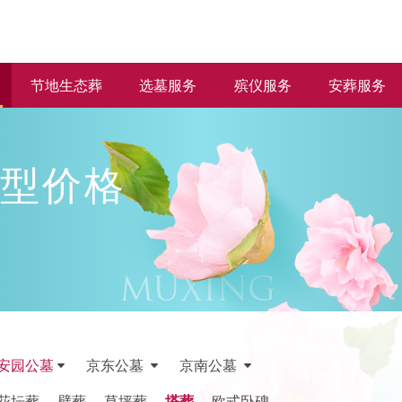
节地生态葬
选墓服务
殡仪服务
安葬服务
型价格
安园公墓
京东公墓
京南公墓
花坛葬
壁葬
草坪葬
塔葬
欧式卧碑