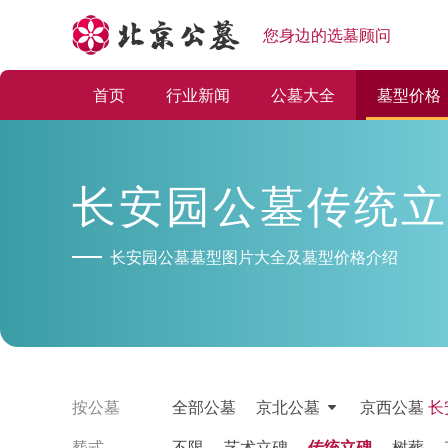
您身边的选墓顾问
首页
行业新闻
公墓大全
墓型价格
长安园公墓传统立
长安园公墓墓型图片大全及墓型价格介绍
按公墓
全部公墓
京北公墓
京西公墓
长
塟式
不限
艺术立碑
传统立碑
树葬