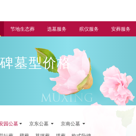
节地生态葬
选墓服务
殡仪服务
安葬服务
碑墓型价格
安园公墓
京东公墓
京南公墓
花坛葬
壁葬
草坪葬
塔葬
欧式卧碑