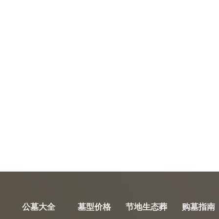
公墓大全
墓型价格
节地生态葬
购墓指南