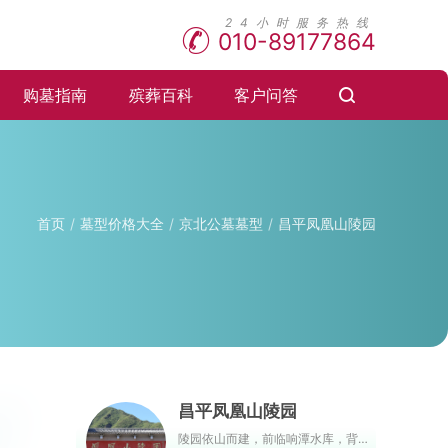
010-89177864
购墓指南
殡葬百科
客户问答
首页
墓型价格大全
京北公墓墓型
昌平凤凰山陵园
昌平凤凰山陵园
陵园依山而建，前临响潭水库，背靠居庸关长城，左侧山势绵长，右侧山势蜿蜒