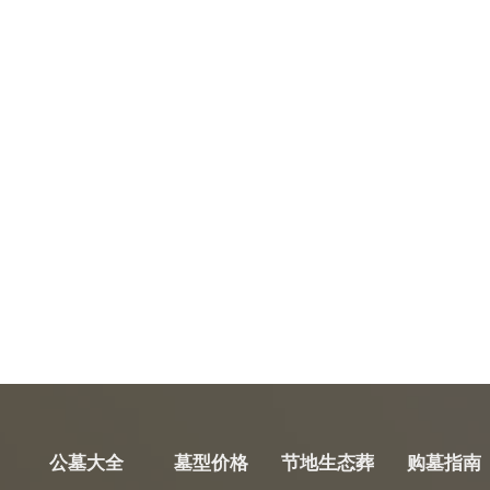
公墓大全
墓型价格
节地生态葬
购墓指南