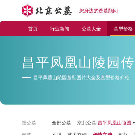
您身边的选墓顾问
首页
行业新闻
公墓大全
墓型价格
昌平凤凰山陵园传
昌平凤凰山陵园墓型图片大全及墓型价格介绍
按公墓
全部公墓
京北公墓
昌平凤凰山陵园
塟式
不限
艺术立碑
传统立碑
树葬