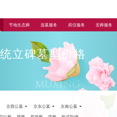
节地生态葬
选墓服务
殡仪服务
安葬服务
统立碑墓型价格
京西公墓
京东公墓
京南公墓
花坛葬
壁葬
草坪葬
塔葬
欧式卧碑