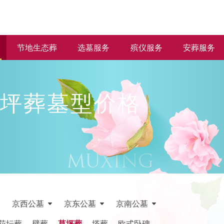
节地生态葬
选墓服务
殡仪服务
安葬服务
坪葬墓型价格
京西公墓
京东公墓
京南公墓
花坛葬
壁葬
草坪葬
塔葬
欧式卧碑