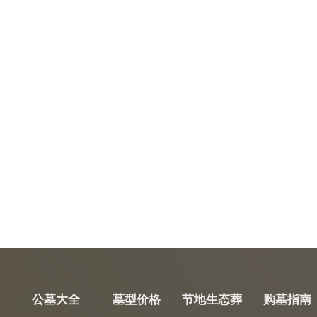
公墓大全
墓型价格
节地生态葬
购墓指南