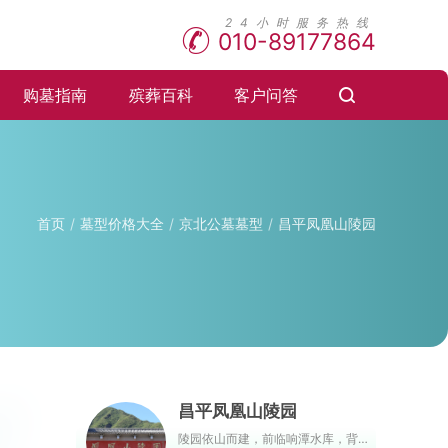
010-89177864
购墓指南
殡葬百科
客户问答
首页
墓型价格大全
京北公墓墓型
昌平凤凰山陵园
昌平凤凰山陵园
陵园依山而建，前临响潭水库，背靠居庸关长城，左侧山势绵长，右侧山势蜿蜒