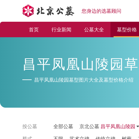
您身边的选墓顾问
首页
行业新闻
公墓大全
墓型价格
昌平凤凰山陵园草
昌平凤凰山陵园墓型图片大全及墓型价格介绍
按公墓
全部公墓
京北公墓
昌平凤凰山陵园
塟式
不限
艺术立碑
传统立碑
树葬