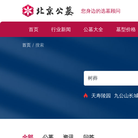
您身边的选墓顾问
首页
行业新闻
公墓大全
墓型价格
首页
搜索
天寿陵园
九公山长
全部
公墓
资讯
问答