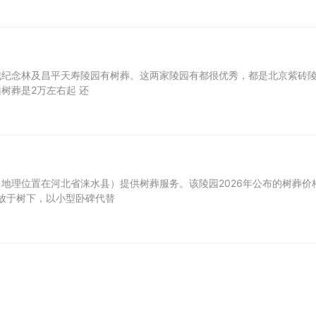
城纪念林及昌平天寿陵园有树葬。这两家陵园有都很优秀，都是北京紫砖
树葬是2万左右起 还
地理位置在河北省涞水县）提供树葬服务。该陵园2026年公布的树葬价
灰安放于树下，以小型卧碑代替