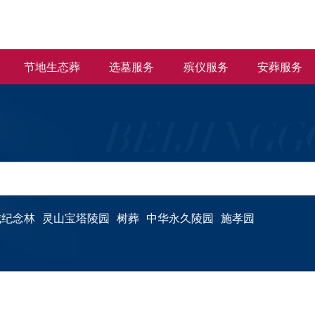
节地生态葬
选墓服务
殡仪服务
安葬服务
城纪念林
灵山宝塔陵园
树葬
中华永久陵园
施孝园