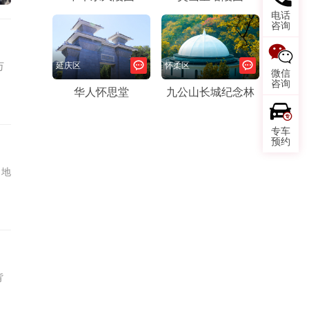
电话
咨询
万
延庆区
怀柔区
微信
咨询
华人怀思堂
九公山长城纪念林
专车
预约
当地
背