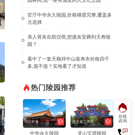
园林间,筑一座有温度的人文纪念园
官厅中华永久陵园,价格梯度完整,覆盖多
元选择
亲人骨灰在殡仪馆,想接灰安葬到天寿陵
园？
看中了一套天顺祥中山装寿衣价格四千
多,值不值？实地看了才知道
热门陵园推荐
在线
咨询
河北怀来
河北省三河市
中华永久陵园
灵山宝塔陵园