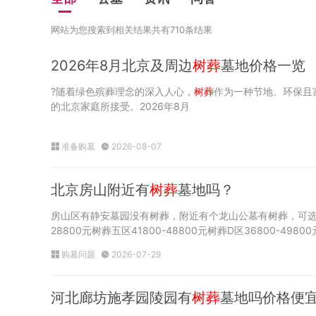
网站为您搜索到相关结果共有710条结果
2026年8月北京及周边
树葬
墓地价格一览
?随着绿色殡葬理念的深入人心，
树葬
作为一种节地、环保且
的北京家庭所接受。2026年8月
准备购墓
2026-08-07
北京房山附近有
树葬
墓地吗？
房山区有静安墓园没有树葬，附近有个龙山公墓有树葬，可选范
28800元树葬五区41800-48800元树葬D区36800-498
购墓问题
2026-07-29
河北廊坊施孝园陵园有
树葬
墓地吗价格便