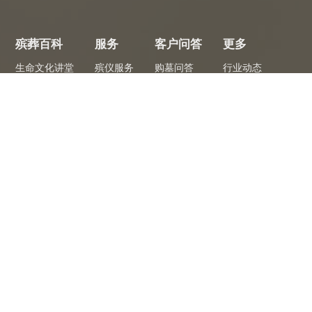
殡葬百科
服务
客户问答
更多
生命文化讲堂
殡仪服务
购墓问答
行业动态
殡葬常识
选墓服务
安葬问答
关于我们
悼文墓名
安葬服务
其他问答
殡葬法规
专员服务
专
 看墓省心
全程陪同1对1服务