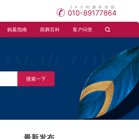
010-89177864
购墓指南
殡葬百科
客户问答
搜索一下
最新发布