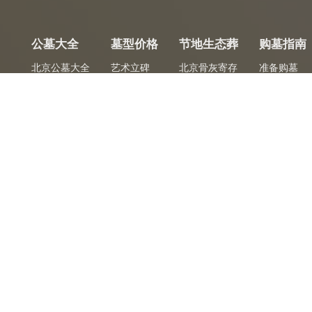
公墓大全
墓型价格
节地生态葬
购墓指南
北京公墓大全
艺术立碑
北京骨灰寄存
准备购墓
公墓专题
传统立碑
北京树葬
看墓选墓
树葬
花坛葬
签约定墓
花坛葬
壁葬
骨灰安葬
壁葬
草坪葬
塔葬
卧碑
墓合同
专车免费
免
陵园官方签购墓合同
陵园专车免费接送