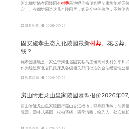
河北廊坊施孝园陵园有
树葬
墓地吗价格便宜吗？廊坊施孝园
穴）。在廊坊周边这几个陵园里，算是个中等价位，不算便
准备购墓
2026-07-27
固安施孝生态文化陵园最新
树葬
、花坛葬
钱？
施孝园墓地是一家位于河北省固安县马庄镇高铺头村的平川
作为经过河北省民政厅及各级相关部门批准的合法经营性公
购墓指南
2026-07-22
房山附近龙山皇家陵园墓型报价2026年0
房山附近龙山皇家陵园行燕山交汇福地，背靠睡佛岭，前拥
陵园，园林式墓园，松柏环绕，四季清幽，给先人一处安稳长
看墓选墓
2026-07-17