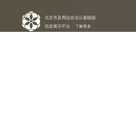
北京市及周边合法公墓陵园
信息展示平台
了解更多
010-89177864
合法公墓
购
法
保
均为民政局认证
与