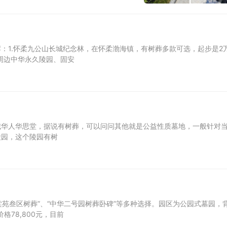
：1.怀柔九公山长城纪念林，在怀柔渤海镇，有树葬多款可选，起步是2
.周边中华永久陵园、固安
城华人华思堂，据说有树葬，可以问问其他就是公益性质墓地，一般针对
陵园，这个陵园有树
海棠苑叁区树葬”、“中华二号园树葬卧碑”等多种选择。园区为公园式墓园，
78,800元，目前