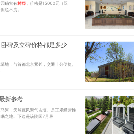
陵园确实有
树葬
，价格是15000元（双
宜但也不贵。
、卧碑及立碑价格都是多少
式墓地，与首都北京紧邻，交通十分便捷。
墓
7最新参考
拒马河，天然藏风聚气吉壤。是正规经营性
眠之地。下边是该陵园7月最