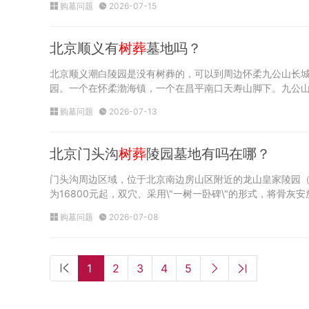
购墓问题
2026-07-15
北京顺义有
树葬
墓地吗？
北京顺义潮白陵园是没有树葬的，可以到周边怀柔九公山长
园。一个在怀柔渤海镇，一个在昌平南口天寿山脚下。九公山
购墓问题
2026-07-13
北京门头沟
树葬
陵园墓地有吗在哪？
门头沟周边区域，位于北京南边房山区附近的龙山皇家陵园（
为16800元起，双穴、采用\"一树一卧碑\"的形式，将骨
购墓问题
2026-07-08
1
2
3
4
5