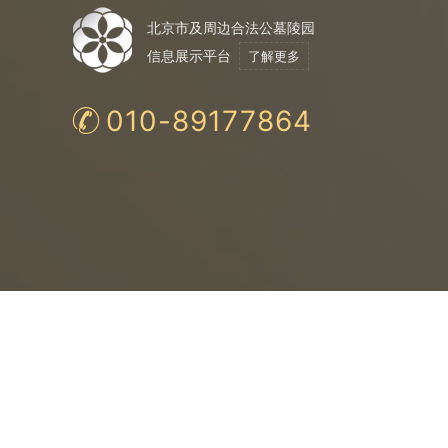
北京市及周边合法公墓陵园
信息展示平台
了解更多
010-89177864
合法公墓
购
法
保
均为民政局认证
与