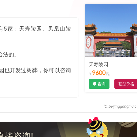
有5家：天寿陵园、凤凰山陵
合法的。
天寿陵园
园也开发过树葬，你可以咨询
9600
咨询
墓型价格
直接咨询!