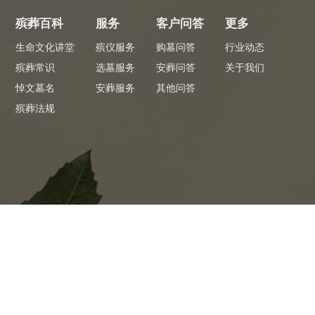
殡葬百科
服务
客户问答
更多
生命文化讲堂
殡仪服务
购墓问答
行业动态
殡葬常识
选墓服务
安葬问答
关于我们
悼文墓名
安葬服务
其他问答
殡葬法规
专员服务
专
 看墓省心
全程陪同1对1服务