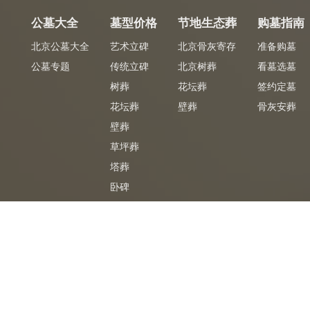
公墓大全
墓型价格
节地生态葬
购墓指南
北京公墓大全
艺术立碑
北京骨灰寄存
准备购墓
公墓专题
传统立碑
北京树葬
看墓选墓
树葬
花坛葬
签约定墓
花坛葬
壁葬
骨灰安葬
壁葬
草坪葬
塔葬
卧碑
墓合同
专车免费
免
陵园官方签购墓合同
陵园专车免费接送
CopyRight2026 ©
北京公墓网
京ICP备06068196号-9