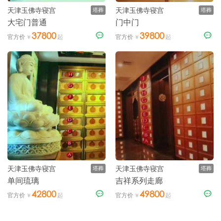
天津玉佛寺寝宫
天津玉佛寺寝宫
塔葬
塔葬
大宅门普通
门中门
37800
39800
官方价
官方价
天津玉佛寺寝宫
天津玉佛寺寝宫
塔葬
塔葬
单间琉璃
吉祥系列走廊
42800
49800
官方价
官方价