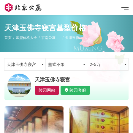
天津玉佛寺寝宫墓型价格
首页
墓型价格大全
京南公墓墓型
天津玉佛寺寝宫
天津玉佛寺寝宫
塟式不限
2-5万
天津玉佛寺寝宫
陵园网站
陵园客服