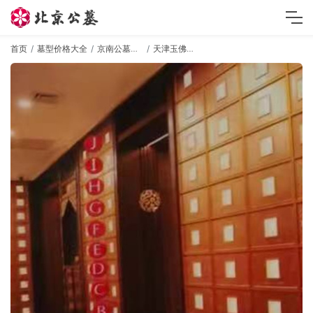
首页
墓型价格大全
京南公墓墓型
天津玉佛寺寝宫