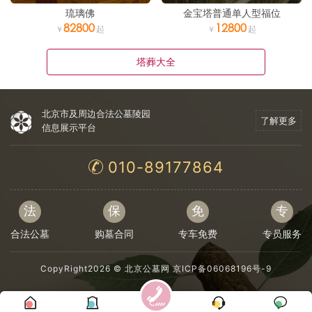
琉璃佛
金宝塔普通单人型福位
82800
12800
塔葬大全
北京市及周边合法公墓陵园
了解更多
信息展示平台
010-89177864
法
保
免
专
合法公墓
购墓合同
专车免费
专员服务
CopyRight2026 ©
北京公墓网
京ICP备06068196号-9