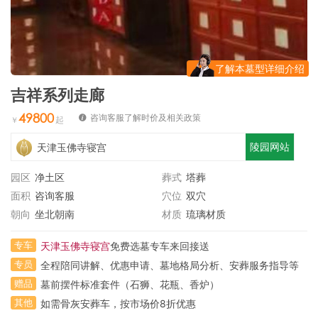
了解本墓型详细介绍
吉祥系列走廊
49800
咨询客服了解时价及相关政策
陵园网站
天津玉佛寺寝宫
园区
净土区
葬式
塔葬
面积
咨询客服
穴位
双穴
朝向
坐北朝南
材质
琉璃材质
专车
天津玉佛寺寝宫
免费选墓专车来回接送
专员
全程陪同讲解、优惠申请、墓地格局分析、安葬服务指导等
赠品
墓前摆件标准套件（石狮、花瓶、香炉）
其他
如需骨灰安葬车，按市场价8折优惠