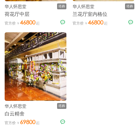
华人怀思堂
华人怀思堂
塔葬
塔葬
荷花厅中层
兰花厅室内格位
46800
46800
官方价
官方价
华人怀思堂
塔葬
白云精舍
69800
官方价