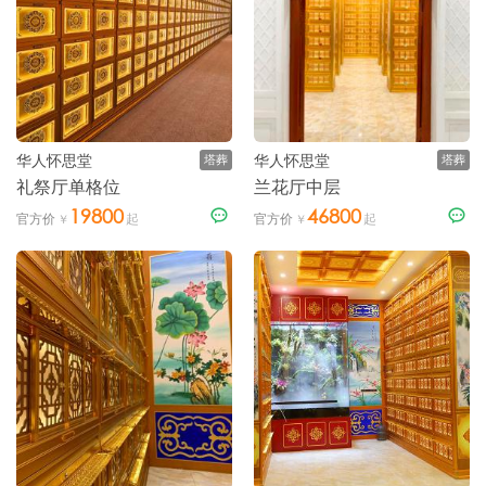
华人怀思堂
华人怀思堂
塔葬
塔葬
礼祭厅单格位
兰花厅中层
19800
46800
官方价
官方价