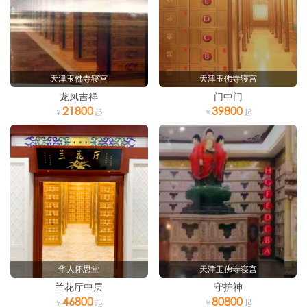
天津玉佛寺寝宫
天津玉佛寺寝宫
龙凤吉祥
门中门
21800
39800
华人怀思堂
天津玉佛寺寝宫
兰花厅中层
守护神
46800
80800