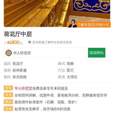
了解本墓型详细介绍
荷花厅中层
46800
咨询客服了解时价及相关政策
陵园网站
华人怀思堂
园区
荷花厅
葬式
塔葬
面积
咨询客服
穴位
双穴
朝向
坐北朝南
材质
大理石
专车
华人怀思堂
免费选墓专车来回接送
专员
全程陪同讲解、优惠申请、墓地格局分析、安葬服务指导等
赠品
墓前摆件标准套件（石狮、花瓶、香炉）
其他
如需骨灰安葬车，按市场价8折优惠