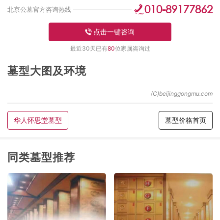
010-89177862
北京公墓官方咨询热线
点击一键咨询
最近30天已有
80
位家属咨询过
墓型大图及环境
华人怀思堂墓型
墓型价格首页
同类墓型推荐