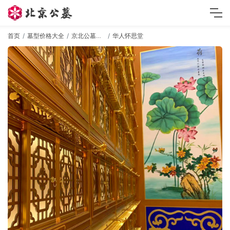
首页
墓型价格大全
京北公墓墓型
华人怀思堂