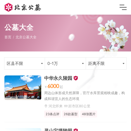
公墓大全
首页
北京公墓大全
区县不限
0-1万
距离不限
中华永久陵园
6000
周边山体形成天然屏障，官厅水库景观相映成趣，构
成和谐宜人的生态环境
河北怀来
距市区80公里
23条点评
26款墓型
48张图片
灵山宝塔陵园