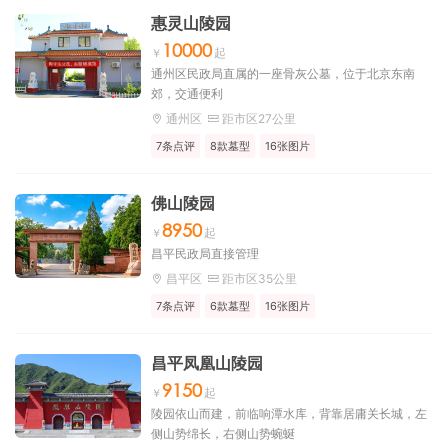
惠灵山陵园
10000
通州区民政局直属的一座骨灰公墓，位于北京东南
郊，交通便利
通州区
距市区27公里
7条点评
8款墓型
16张图片
佛山陵园
8950
昌平民政局直接管理
昌平区
距市区35公里
7条点评
6款墓型
16张图片
昌平凤凰山陵园
9150
陵园依山而建，前临响潭水库，背靠居庸关长城，左
侧山势绵长，右侧山势蜿蜒