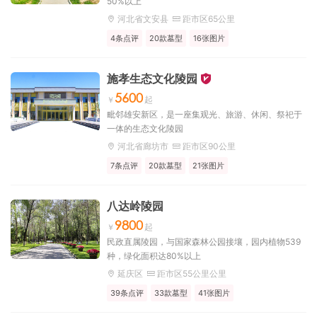
50%以上
河北省文安县
距市区65公里
4条点评
20款墓型
16张图片
施孝生态文化陵园
5600
毗邻雄安新区，是一座集观光、旅游、休闲、祭祀于
一体的生态文化陵园
河北省廊坊市
距市区90公里
7条点评
20款墓型
21张图片
八达岭陵园
9800
民政直属陵园，与国家森林公园接壤，园内植物539
种，绿化面积达80%以上
延庆区
距市区55公里公里
39条点评
33款墓型
41张图片