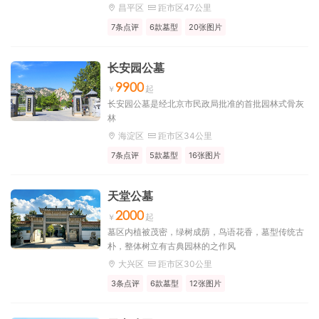
昌平区
距市区47公里
7条点评
6款墓型
20张图片
长安园公墓
9900
长安园公墓是经北京市民政局批准的首批园林式骨灰
林
海淀区
距市区34公里
7条点评
5款墓型
16张图片
天堂公墓
2000
墓区内植被茂密，绿树成荫，鸟语花香，墓型传统古
朴，整体树立有古典园林的之作风
大兴区
距市区30公里
3条点评
6款墓型
12张图片