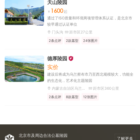
天山陵园
1600
通过了ISO质量和环境两项管理体系认证，是北京市
较早通过认证单位
门头沟
距市区27公里
2条点评
2款墓型
24张图片
德厚陵园
实价
建设后将成为乌兰察布市乃至西北规模较大，功能全
的生态化，艺术化主题陵园
内蒙古自治区乌兰察布市察哈尔右翼
距市区360公里
2条点评
8款墓型
12张图片
北京市及周边合法公墓陵园
了解更多