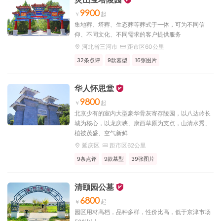
9900
集地葬、塔葬、生态葬等葬式于一体，可为不同信
仰、不同文化、不同需求的客户提供服务
河北省三河市
距市区60公里
32条点评
9款墓型
16张图片
华人怀思堂
9800
北京少有的室内大型豪华骨灰寄存陵园，以八达岭长
城为核心，以龙庆峡、康西草原为支点，山清水秀、
植被茂盛、空气新鲜
延庆区
距市区62公里
9条点评
9款墓型
39张图片
清颐园公墓
6800
园区用材高档，品种多样，性价比高，低于京津市场