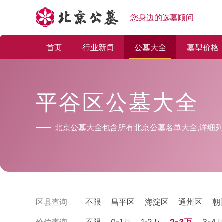
您身边的选墓顾问
首页
行业新闻
公墓大全
墓型价格
平谷区公墓大全
北京公墓大全包含所有北京公墓名单大全,详细列
区县查询
不限
昌平区
海淀区
通州区
朝
价位查询
不限
0-1万
1-2万
2-3万
3-4