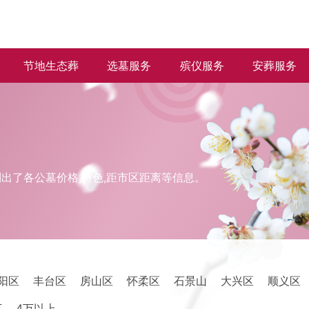
节地生态葬
选墓服务
殡仪服务
安葬服务
出了各公墓价格,特色,距市区距离等信息。
阳区
丰台区
房山区
怀柔区
石景山
大兴区
顺义区
万
4万以上