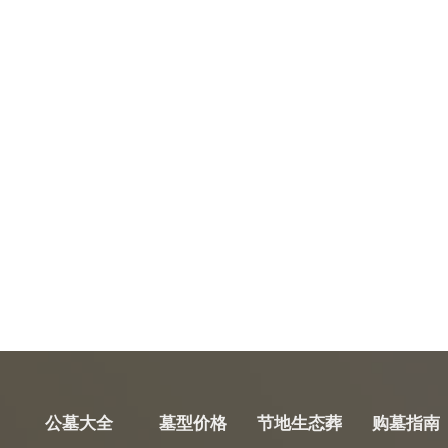
公墓大全
墓型价格
节地生态葬
购墓指南