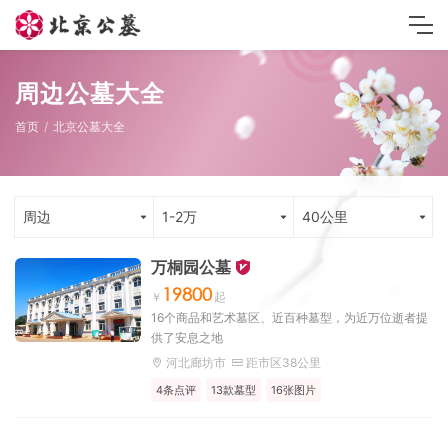
周边公墓大全
首页
北京公墓大全
周边
1-2万
40公里
万桐园公墓
19800
16个商品和艺术墓区、近百种墓型，为近万位逝者提
供了安息之地
河北廊坊市
距市区38公里
4条点评
13款墓型
16张图片