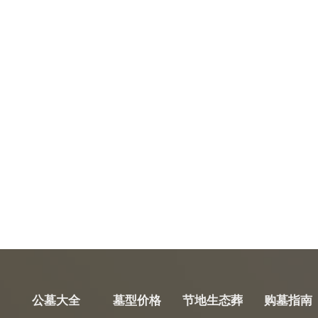
公墓大全
墓型价格
节地生态葬
购墓指南