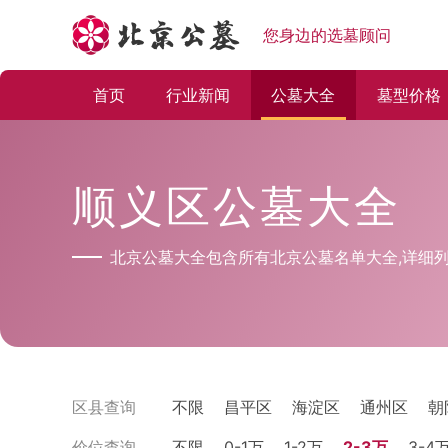
您身边的选墓顾问
首页
行业新闻
公墓大全
墓型价格
顺义区公墓大全
北京公墓大全包含所有北京公墓名单大全,详细列
区县查询
不限
昌平区
海淀区
通州区
朝
价位查询
不限
0-1万
1-2万
2-3万
3-4