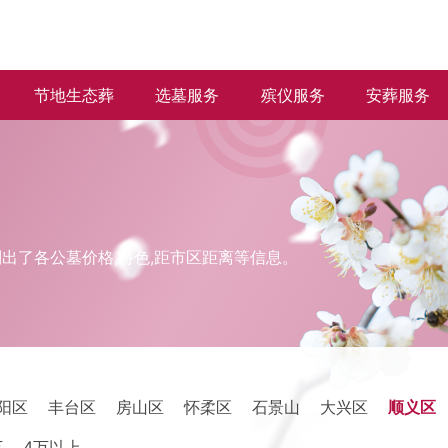
节地生态葬
选墓服务
殡仪服务
安葬服务
出了各公墓价格,特色,距市区距离等信息。
阳区
丰台区
房山区
怀柔区
石景山
大兴区
顺义区
万
4万以上