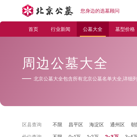
您身边的选墓顾问
首页
行业新闻
公墓大全
墓型价格
周边公墓大全
北京公墓大全包含所有北京公墓名单大全,详细列
区县查询
不限
昌平区
海淀区
通州区
朝
价位查询
不限
0-1万
1-2万
2-3万
3-4