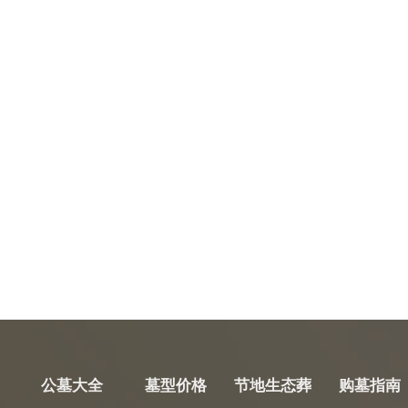
公墓大全
墓型价格
节地生态葬
购墓指南