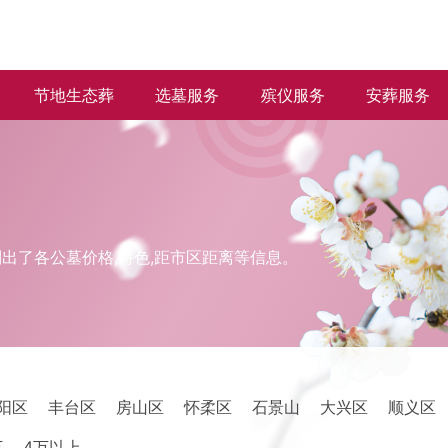
节地生态葬
选墓服务
殡仪服务
安葬服务
出了各公墓价格,特色,距市区距离等信息。
阳区
丰台区
房山区
怀柔区
石景山
大兴区
顺义区
万
4万以上