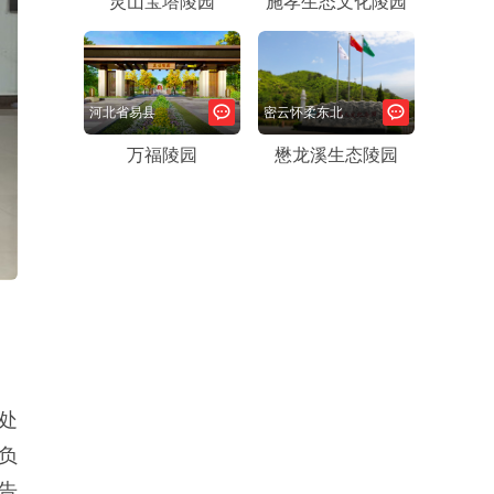
灵山宝塔陵园
施孝生态文化陵园
河北省易县
密云怀柔东北
万福陵园
懋龙溪生态陵园
处
负
告