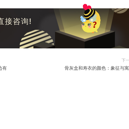
直接咨询!
下
边有
骨灰盒和寿衣的颜色：象征与寓