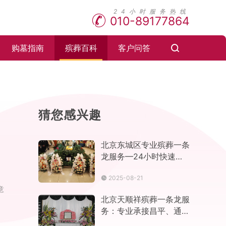
010-89177864
购墓指南
殡葬百科
客户问答
猜您感兴趣
北京东城区专业殡葬一条
龙服务—24小时快速响
应,让告别更有尊严
2025-08-21
意
北京天顺祥殡葬一条龙服
务：专业承接昌平、通
州、海淀等区域白事丧葬