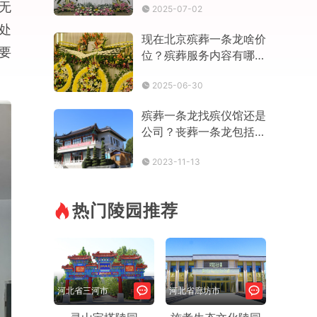
无
2025-07-02
全程服务
处
现在北京殡葬一条龙啥价
要
位？殡葬服务内容有哪
些？哪家好
2025-06-30
殡葬一条龙找殡仪馆还是
公司？丧葬一条龙包括什
么？
2023-11-13
热门陵园推荐
河北省三河市
河北省廊坊市