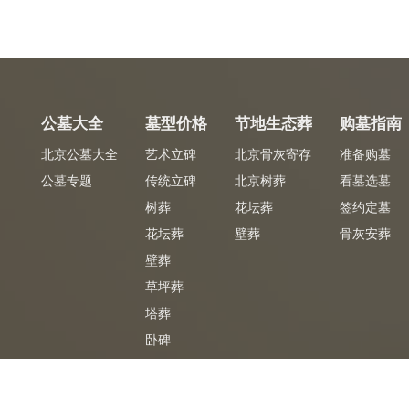
公墓大全
墓型价格
节地生态葬
购墓指南
北京公墓大全
艺术立碑
北京骨灰寄存
准备购墓
公墓专题
传统立碑
北京树葬
看墓选墓
树葬
花坛葬
签约定墓
花坛葬
壁葬
骨灰安葬
壁葬
草坪葬
塔葬
卧碑