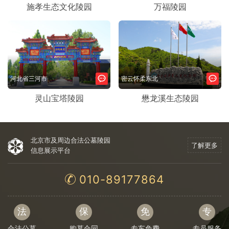
施孝生态文化陵园
万福陵园
河北省三河市
密云怀柔东北
灵山宝塔陵园
懋龙溪生态陵园
北京市及周边合法公墓陵园
了解更多
信息展示平台
010-89177864
法
保
免
专
合法公墓
购墓合同
专车免费
专员服务