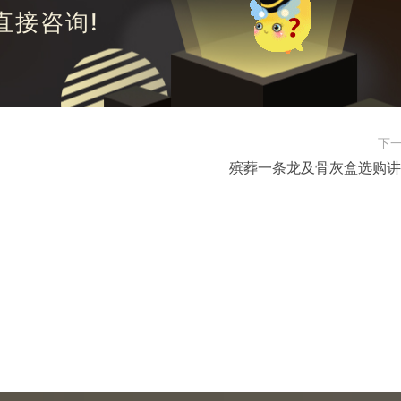
直接咨询!
下
殡葬一条龙及骨灰盒选购讲