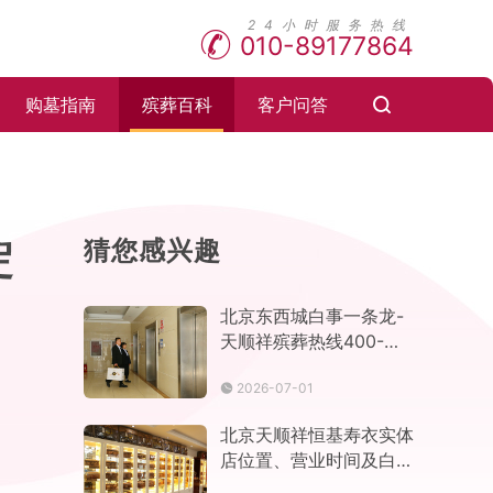
010-89177864
购墓指南
殡葬百科
客户问答
淀
猜您感兴趣
北京东西城白事一条龙-
天顺祥殡葬热线400-
065-1908,24小时快速
2026-07-01
上门
北京天顺祥恒基寿衣实体
店位置、营业时间及白事
殡仪服务咨询电话多少