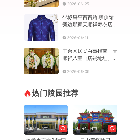
2026-06-25
坐标昌平百百路,殡仪馆
旁边那家天顺祥寿衣店到
底怎么样？
2026-06-11
丰台区居民白事指南：天
顺祥八宝山店铺地址、寿
衣选购与花圈配送全攻略
2026-06-09
热门陵园推荐
河北省廊坊市
河北省三河市