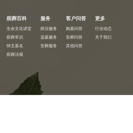
殡葬百科
服务
客户问答
更多
生命文化讲堂
殡仪服务
购墓问答
行业动态
殡葬常识
选墓服务
安葬问答
关于我们
悼文墓名
安葬服务
其他问答
殡葬法规
专员服务
专
 看墓省心
全程陪同1对1服务