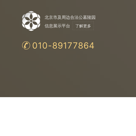
北京市及周边合法公墓陵园
信息展示平台
了解更多
010-89177864
合法公墓
购
法
保
均为民政局认证
与