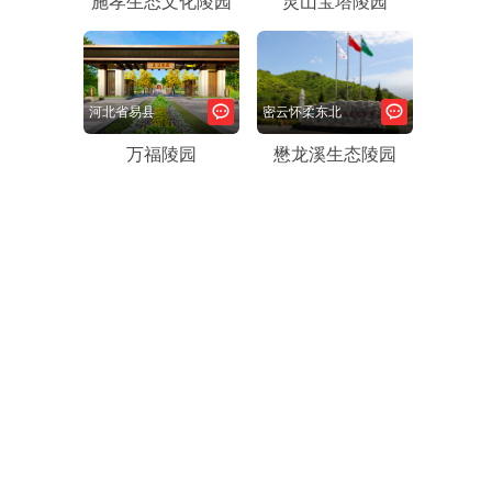
施孝生态文化陵园
灵山宝塔陵园
河北省易县
密云怀柔东北
万福陵园
懋龙溪生态陵园