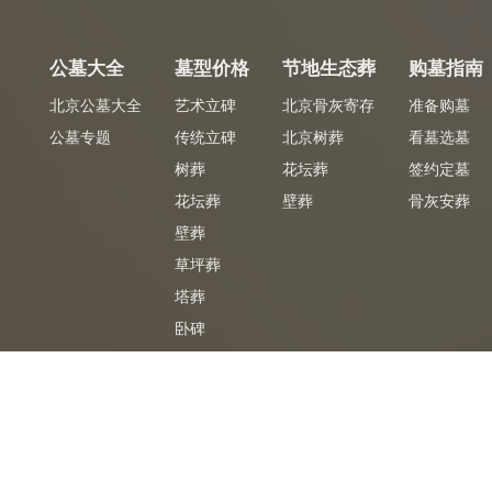
公墓大全
墓型价格
节地生态葬
购墓指南
北京公墓大全
艺术立碑
北京骨灰寄存
准备购墓
公墓专题
传统立碑
北京树葬
看墓选墓
树葬
花坛葬
签约定墓
花坛葬
壁葬
骨灰安葬
壁葬
草坪葬
塔葬
卧碑
墓合同
专车免费
免
陵园官方签购墓合同
陵园专车免费接送