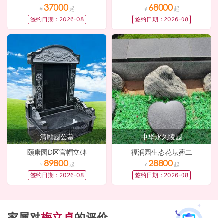
37000
68000
签约日期：
2026-08
签约日期：
2026-08
清颐园公墓
中华永久陵园
颐康园D区官帽立碑
福润园生态花坛葬二
89800
28800
签约日期：
2026-08
签约日期：
2026-08
家属对
梅立卓
的评价