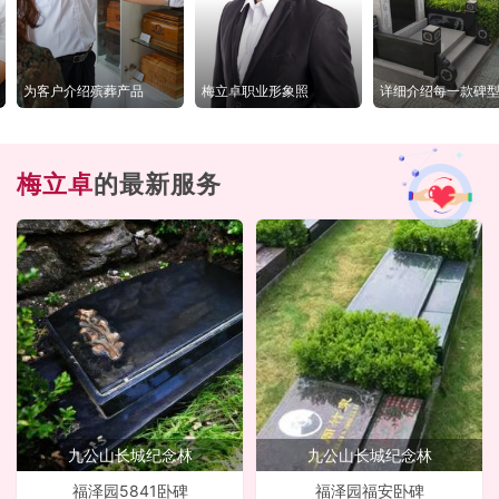
为客户介绍殡葬产品
梅立卓职业形象照
详细介绍每一款碑
梅立卓
的最新服务
九公山长城纪念林
九公山长城纪念林
福泽园5841卧碑
福泽园福安卧碑