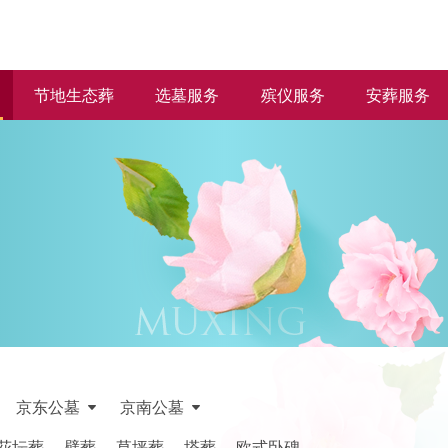
节地生态葬
选墓服务
殡仪服务
安葬服务
京东公墓
京南公墓
花坛葬
壁葬
草坪葬
塔葬
欧式卧碑