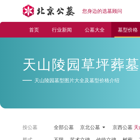
您身边的选墓顾问
首页
行业新闻
公墓大全
墓型价格
天山陵园草坪葬墓
天山陵园墓型图片大全及墓型价格介绍
按公墓
全部公墓
京北公墓
京西公墓
天
塟式
不限
艺术立碑
传统立碑
树葬