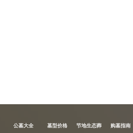
公墓大全
墓型价格
节地生态葬
购墓指南