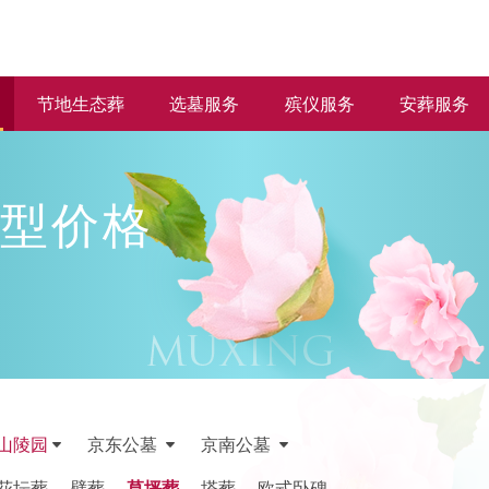
节地生态葬
选墓服务
殡仪服务
安葬服务
型价格
山陵园
京东公墓
京南公墓
花坛葬
壁葬
草坪葬
塔葬
欧式卧碑