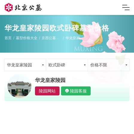
华龙皇家陵园欧式卧碑墓型价格
首页
墓型价格大全
京西公墓墓型
华龙皇家陵园
华龙皇家陵园
欧式卧碑
价格不限
华龙皇家陵园
陵园网站
陵园客服