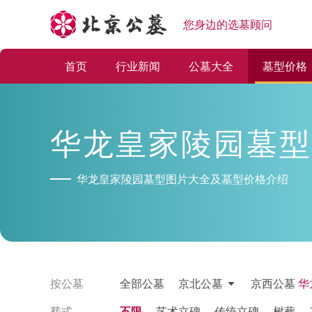
您身边的选墓顾问
首页
行业新闻
公墓大全
墓型价格
华龙皇家陵园墓型
华龙皇家陵园墓型图片大全及墓型价格介绍
按公墓
全部公墓
京北公墓
京西公墓
华
塟式
不限
艺术立碑
传统立碑
树葬