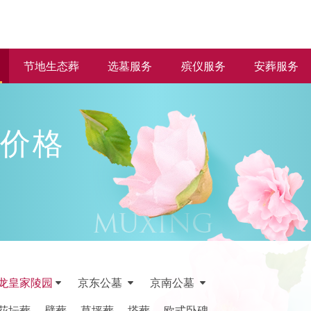
节地生态葬
选墓服务
殡仪服务
安葬服务
价格
龙皇家陵园
京东公墓
京南公墓
花坛葬
壁葬
草坪葬
塔葬
欧式卧碑