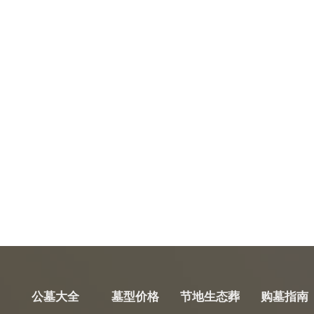
公墓大全
墓型价格
节地生态葬
购墓指南