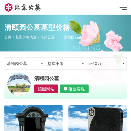
清颐园公墓墓型价格
首页
墓型价格大全
京南公墓墓型
清颐园公墓
清颐园公墓
塟式不限
5-10万
清颐园公墓
陵园网站
陵园客服