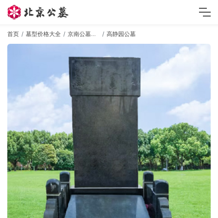
首页
墓型价格大全
京南公墓墓型
高静园公墓