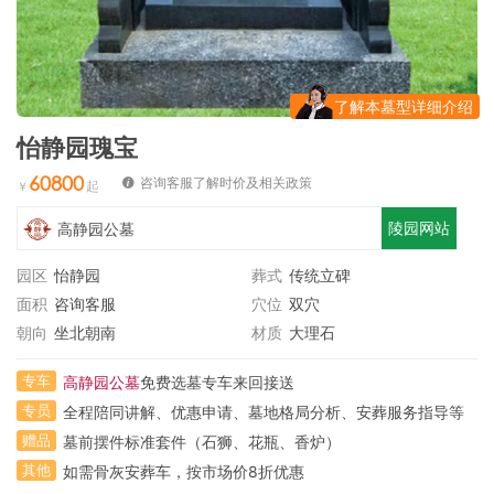
了解本墓型详细介绍
怡静园瑰宝
60800
咨询客服了解时价及相关政策
陵园网站
高静园公墓
园区
怡静园
葬式
传统立碑
面积
咨询客服
穴位
双穴
朝向
坐北朝南
材质
大理石
专车
高静园公墓
免费选墓专车来回接送
专员
全程陪同讲解、优惠申请、墓地格局分析、安葬服务指导等
赠品
墓前摆件标准套件（石狮、花瓶、香炉）
其他
如需骨灰安葬车，按市场价8折优惠