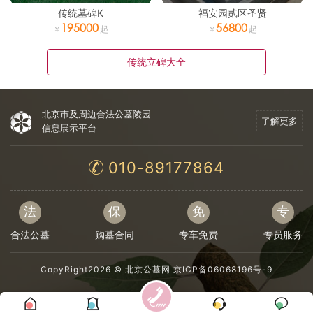
传统墓碑K
福安园贰区圣贤
195000
56800
传统立碑大全
北京市及周边合法公墓陵园
了解更多
信息展示平台
010-89177864
法
保
免
专
合法公墓
购墓合同
专车免费
专员服务
CopyRight2026 ©
北京公墓网
京ICP备06068196号-9