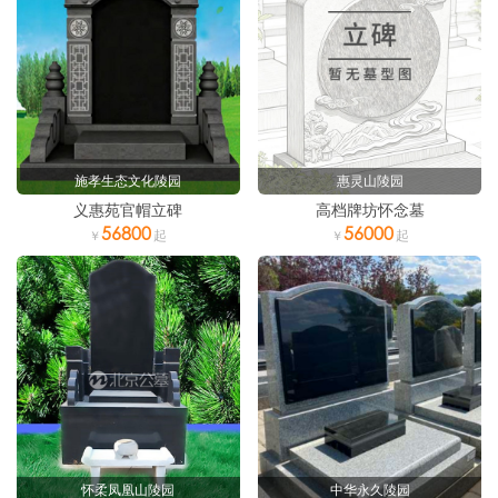
施孝生态文化陵园
惠灵山陵园
义惠苑官帽立碑
高档牌坊怀念墓
56800
56000
怀柔凤凰山陵园
中华永久陵园