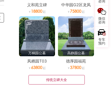
咨询
义和苑立碑
中华园G2区龙凤
18800
75800
页
微信
咨询
专车
预约
万桐园公墓
高静园公墓
凤栖园T03
德厚园福苑
63800
37800
传统立碑大全