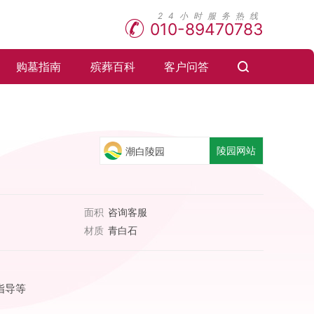
010-89470783
购墓指南
殡葬百科
客户问答
陵园网站
潮白陵园
面积
咨询客服
材质
青白石
指导等