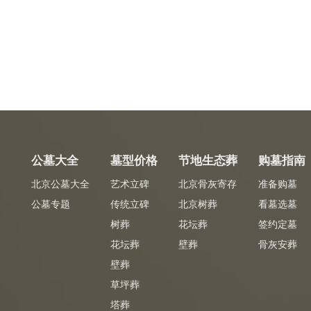
公墓大全
墓型价格
节地生态葬
购墓指南
北京公墓大全
艺术立碑
北京骨灰寄存
准备购墓
公墓专题
传统立碑
北京树葬
看墓选墓
树葬
花坛葬
签约定墓
花坛葬
壁葬
骨灰安葬
壁葬
草坪葬
塔葬