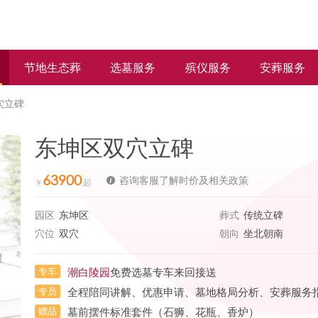
节地生态葬
选墓服务
殡仪服务
安葬服务
穴立碑
东坤区双穴立碑
63900
咨询客服了解时价及相关政策
园区
东坤区
葬式
传统立碑
穴位
双穴
朝向
坐北朝南
专车
潮白陵园
免费选墓专车来回接送
专员
全程陪同讲解、优惠申请、墓地格局分析、安葬服务
赠品
墓前摆件标准套件（石狮、花瓶、香炉）