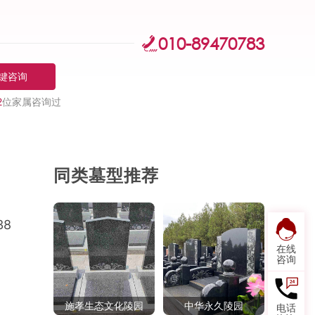
010-89470783
键咨询
2
位家属咨询过
同类墓型推荐
8
在线
咨询
施孝生态文化陵园
中华永久陵园
电话