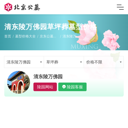
清东陵万佛园草坪葬墓型价格
首页
墓型价格大全
京东公墓墓型
清东陵万佛园
清东陵万佛园
草坪葬
价格不限
清东陵万佛园
陵园网站
陵园客服