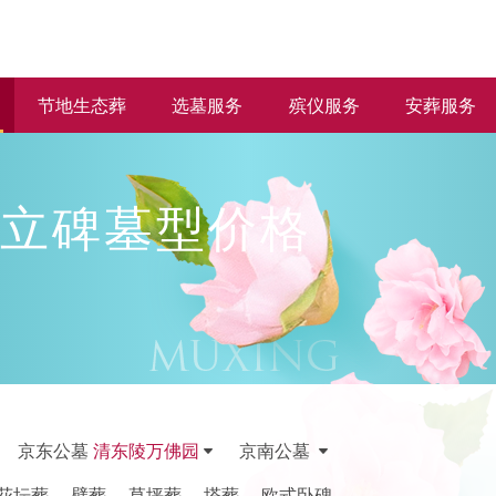
节地生态葬
选墓服务
殡仪服务
安葬服务
立碑墓型价格
京东公墓
清东陵万佛园
京南公墓
花坛葬
壁葬
草坪葬
塔葬
欧式卧碑