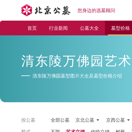
您身边的选墓顾问
首页
行业新闻
公墓大全
墓型价格
清东陵万佛园艺术
清东陵万佛园墓型图片大全及墓型价格介绍
按公墓
全部公墓
京北公墓
京西公墓
塟式
不限
艺术立碑
传统立碑
树葬