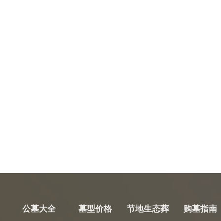
公墓大全
墓型价格
节地生态葬
购墓指南