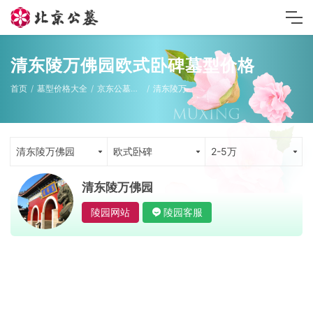
清东陵万佛园欧式卧碑墓型价格
首页
墓型价格大全
京东公墓墓型
清东陵万佛园
清东陵万佛园
欧式卧碑
2-5万
清东陵万佛园
陵园网站
陵园客服