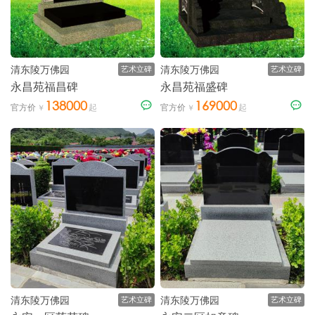
清东陵万佛园
清东陵万佛园
艺术立碑
艺术立碑
永昌苑福昌碑
永昌苑福盛碑
138000
169000
官方价
官方价
清东陵万佛园
清东陵万佛园
艺术立碑
艺术立碑