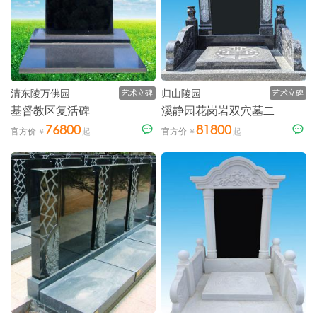
清东陵万佛园
归山陵园
艺术立碑
艺术立碑
基督教区复活碑
溪静园花岗岩双穴墓二
76800
81800
官方价
官方价