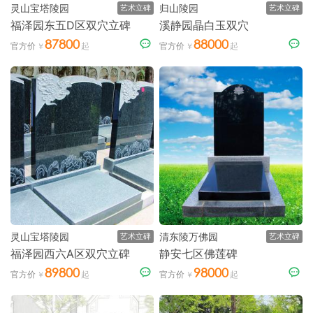
灵山宝塔陵园
归山陵园
艺术立碑
艺术立碑
福泽园东五D区双穴立碑
溪静园晶白玉双穴
87800
88000
官方价
官方价
灵山宝塔陵园
清东陵万佛园
艺术立碑
艺术立碑
福泽园西六A区双穴立碑
静安七区佛莲碑
89800
98000
官方价
官方价