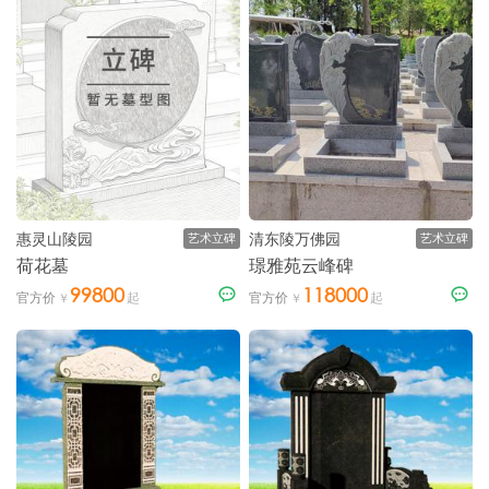
惠灵山陵园
清东陵万佛园
艺术立碑
艺术立碑
荷花墓
璟雅苑云峰碑
99800
118000
官方价
官方价