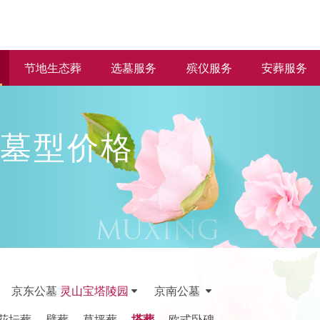
节地生态葬
选墓服务
殡仪服务
安葬服务
墓型价格
京东公墓
灵山宝塔陵园
京南公墓
花坛葬
壁葬
草坪葬
塔葬
欧式卧碑