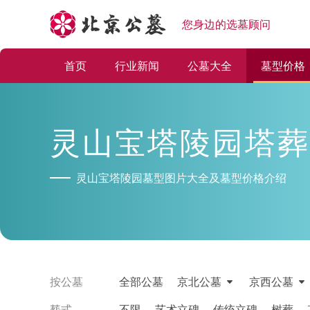
您身边的选墓顾问
首页
行业新闻
公墓大全
墓型价格
灵山宝塔陵园塔葬
灵山宝塔陵园墓型图片大全及墓型价格介绍
按公墓
全部公墓
京北公墓
京西公墓
塟式
不限
艺术立碑
传统立碑
树葬