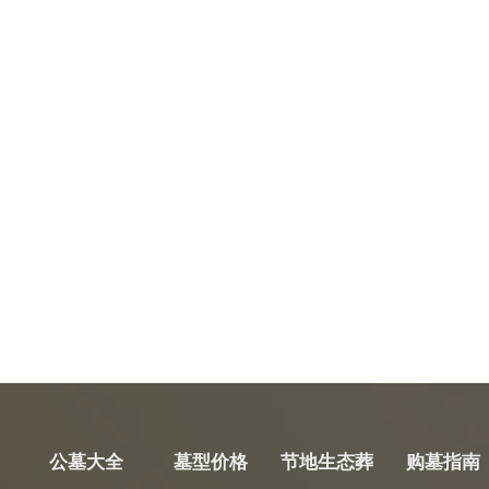
公墓大全
墓型价格
节地生态葬
购墓指南