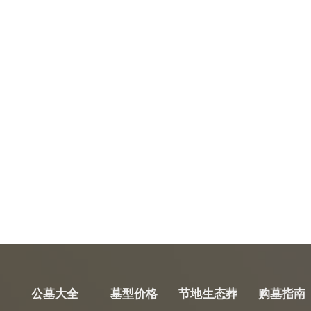
公墓大全
墓型价格
节地生态葬
购墓指南