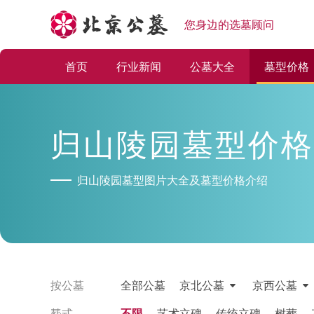
您身边的选墓顾问
首页
行业新闻
公墓大全
墓型价格
归山陵园墓型价格
归山陵园墓型图片大全及墓型价格介绍
按公墓
全部公墓
京北公墓
京西公墓
塟式
不限
艺术立碑
传统立碑
树葬