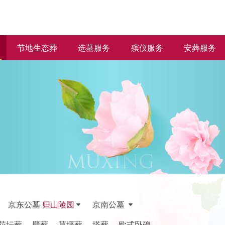
节地生态葬
选墓服务
殡仪服务
安葬服务
京东公墓
归山陵园
京南公墓
花坛葬
壁葬
草坪葬
塔葬
欧式卧碑