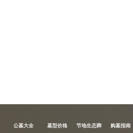
公墓大全
墓型价格
节地生态葬
购墓指南