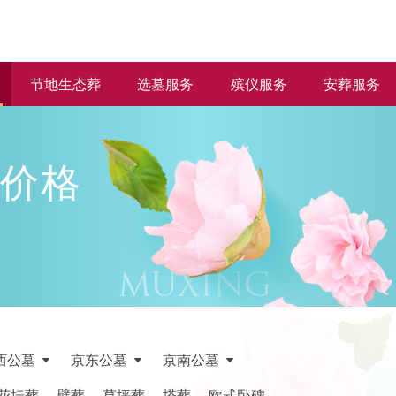
节地生态葬
选墓服务
殡仪服务
安葬服务
价格
西公墓
京东公墓
京南公墓
花坛葬
壁葬
草坪葬
塔葬
欧式卧碑