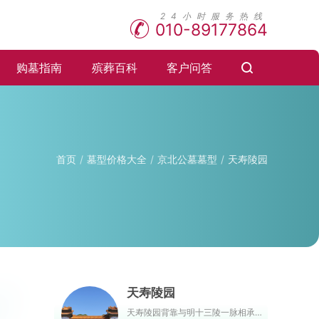
010-89177864
购墓指南
殡葬百科
客户问答
首页
墓型价格大全
京北公墓墓型
天寿陵园
天寿陵园
天寿陵园背靠与明十三陵一脉相承气势磅礴的天寿山，前望京华平川