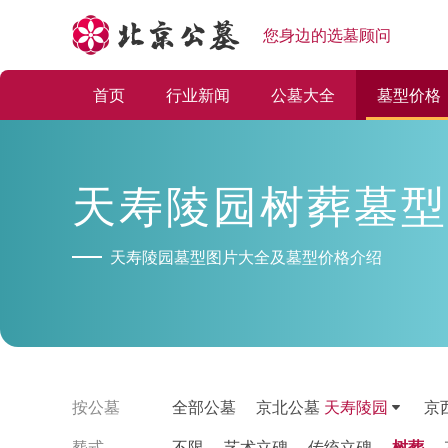
您身边的选墓顾问
首页
行业新闻
公墓大全
墓型价格
天寿陵园树葬墓型
天寿陵园墓型图片大全及墓型价格介绍
按公墓
全部公墓
京北公墓
天寿陵园
京
塟式
不限
艺术立碑
传统立碑
树葬