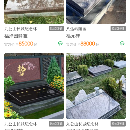
九公山长城纪念林
八达岭陵园
欧式卧碑
欧式卧碑
福泽园静雅
福元碑
85000
88000
官方价
官方价
九公山长城纪念林
九公山长城纪念林
欧式卧碑
欧式卧碑