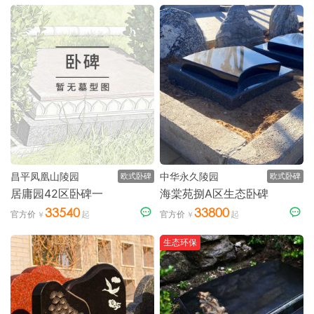
昌平凤凰山陵园
中华永久陵园
欧式卧碑
欧式卧碑
居庸园42区卧碑一
海棠苑捌A区生态卧碑
33540
33800
官方价
官方价
生态环保