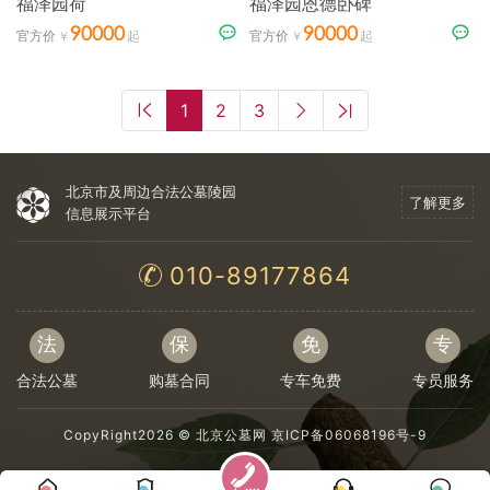
福泽园荷
福泽园恩德卧碑
90000
90000
官方价
官方价
1
2
3
北京市及周边合法公墓陵园
了解更多
信息展示平台
010-89177864
法
保
免
专
合法公墓
购墓合同
专车免费
专员服务
CopyRight2026 ©
北京公墓网
京ICP备06068196号-9