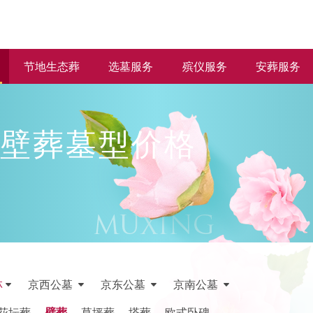
节地生态葬
选墓服务
殡仪服务
安葬服务
壁葬墓型价格
林
京西公墓
京东公墓
京南公墓
花坛葬
壁葬
草坪葬
塔葬
欧式卧碑