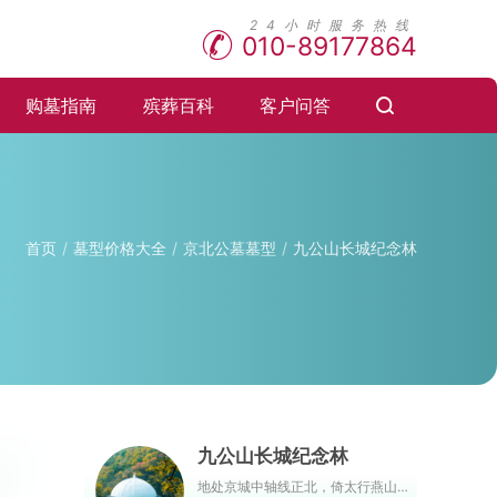
010-89177864
购墓指南
殡葬百科
客户问答
首页
墓型价格大全
京北公墓墓型
九公山长城纪念林
九公山长城纪念林
地处京城中轴线正北，倚太行燕山，傍潮白永定，与明长城相交。园内负氧离子含量极高，是天然的大氧吧