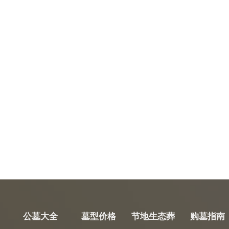
公墓大全
墓型价格
节地生态葬
购墓指南