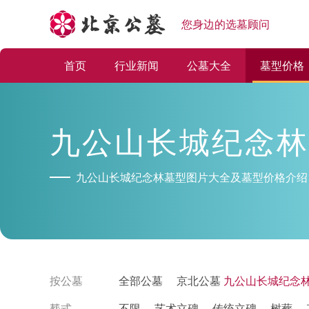
您身边的选墓顾问
首页
行业新闻
公墓大全
墓型价格
九公山长城纪念林
九公山长城纪念林墓型图片大全及墓型价格介绍
按公墓
全部公墓
京北公墓
九公山长城纪念
塟式
不限
艺术立碑
传统立碑
树葬