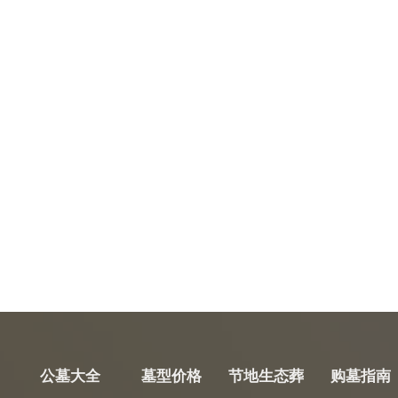
公墓大全
墓型价格
节地生态葬
购墓指南