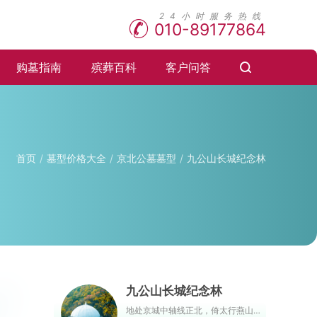
010-89177864
购墓指南
殡葬百科
客户问答
首页
墓型价格大全
京北公墓墓型
九公山长城纪念林
九公山长城纪念林
地处京城中轴线正北，倚太行燕山，傍潮白永定，与明长城相交。园内负氧离子含量极高，是天然的大氧吧