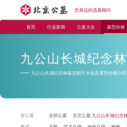
您身边的选墓顾问
首页
行业新闻
公墓大全
墓型价格
九公山长城纪念林
九公山长城纪念林墓型图片大全及墓型价格介绍
按公墓
全部公墓
京北公墓
九公山长城纪念
塟式
不限
艺术立碑
传统立碑
树葬