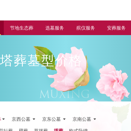
节地生态葬
选墓服务
殡仪服务
安葬服务
塔葬墓型价格
林
京西公墓
京东公墓
京南公墓
花坛葬
壁葬
草坪葬
塔葬
欧式卧碑