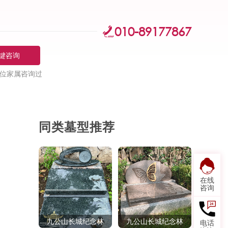
010-89177867
键咨询
位家属咨询过
同类墓型推荐
在线
咨询
九公山长城纪念林
九公山长城纪念林
电话