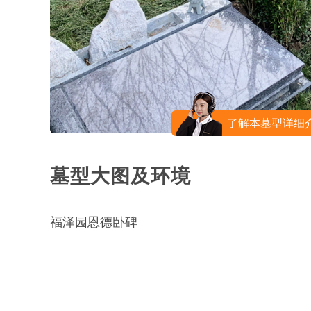
了解本墓型详细
墓型大图及环境
福泽园恩德卧碑