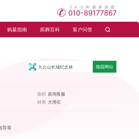
010-89177867
购墓指南
殡葬百科
客户问答
陵园网站
九公山长城纪念林
面积
咨询客服
材质
大理石
指导等