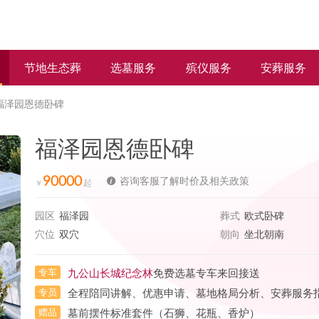
节地生态葬
选墓服务
殡仪服务
安葬服务
福泽园恩德卧碑
福泽园恩德卧碑
90000
咨询客服了解时价及相关政策
园区
福泽园
葬式
欧式卧碑
穴位
双穴
朝向
坐北朝南
专车
九公山长城纪念林
免费选墓专车来回接送
专员
全程陪同讲解、优惠申请、墓地格局分析、安葬服务
赠品
墓前摆件标准套件（石狮、花瓶、香炉）