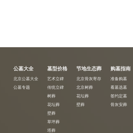
公墓大全
墓型价格
节地生态葬
购墓指南
北京公墓大全
艺术立碑
北京骨灰寄存
准备购墓
公墓专题
传统立碑
北京树葬
看墓选墓
树葬
花坛葬
签约定墓
花坛葬
壁葬
骨灰安葬
壁葬
草坪葬
塔葬