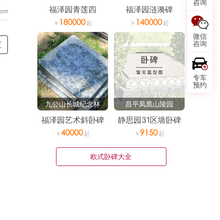
咨询
福泽园青莲四
福泽园涟漪碑
180000
140000
微信
咨询
页
专车
预约
九公山长城纪念林
昌平凤凰山陵园
福泽园艺术斜卧碑
静思园31区墙卧碑
40000
9150
欧式卧碑大全