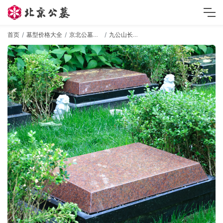
首页
墓型价格大全
京北公墓墓型
九公山长城纪念林