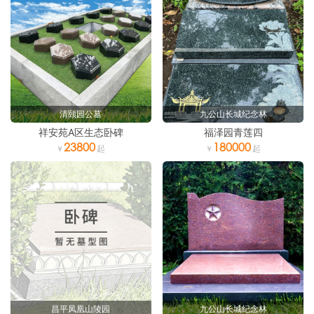
清颐园公墓
九公山长城纪念林
祥安苑A区生态卧碑
福泽园青莲四
23800
180000
昌平凤凰山陵园
九公山长城纪念林