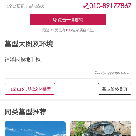
010-89177867
北京公墓官方咨询热线
点击一键咨询
最近30天已有
193
位家属咨询过
墓型大图及环境
福泽园福地千秋
九公山长城纪念林墓型
墓型价格首页
同类墓型推荐