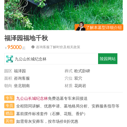
了解本墓型详细介绍
福泽园福地千秋
95000
咨询客服了解时价及相关政策
陵园网站
九公山长城纪念林
园区
福泽园
葬式
欧式卧碑
面积
咨询客服
穴位
双穴
朝向
坐北朝南
材质
花岗岩
专车
九公山长城纪念林
免费选墓专车来回接送
专员
全程陪同讲解、优惠申请、墓地格局分析、安葬服务指导等
赠品
墓前摆件标准套件（石狮、花瓶、香炉）
其他
如需骨灰安葬车，按市场价8折优惠