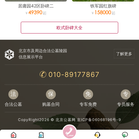
居庸园42区卧碑二
铁军园红旗碑
49390
158000
欧式卧碑大全
北京市及周边合法公墓陵园
了解更多
信息展示平台
010-89177867
法
保
免
专
合法公墓
购墓合同
专车免费
专员服务
CopyRight2026 ©
北京公墓网
京ICP备06068196号-9