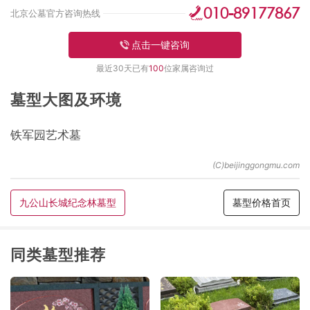
010-89177867
北京公墓官方咨询热线
点击一键咨询
最近30天已有
100
位家属咨询过
墓型大图及环境
铁军园艺术墓
九公山长城纪念林墓型
墓型价格首页
同类墓型推荐