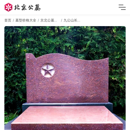
首页
墓型价格大全
京北公墓墓型
九公山长城纪念林