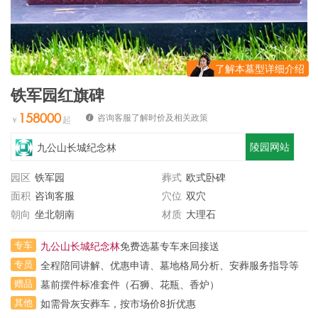
了解本墓型详细介绍
铁军园红旗碑
158000
咨询客服了解时价及相关政策
陵园网站
九公山长城纪念林
园区
铁军园
葬式
欧式卧碑
面积
咨询客服
穴位
双穴
朝向
坐北朝南
材质
大理石
专车
九公山长城纪念林
免费选墓专车来回接送
专员
全程陪同讲解、优惠申请、墓地格局分析、安葬服务指导等
赠品
墓前摆件标准套件（石狮、花瓶、香炉）
其他
如需骨灰安葬车，按市场价8折优惠