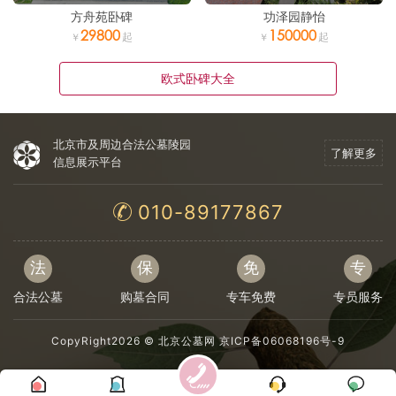
方舟苑卧碑
功泽园静怡
29800
150000
欧式卧碑大全
北京市及周边合法公墓陵园
了解更多
信息展示平台
010-89177867
法
保
免
专
合法公墓
购墓合同
专车免费
专员服务
CopyRight2026 ©
北京公墓网
京ICP备06068196号-9