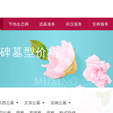
节地生态葬
选墓服务
殡仪服务
安葬服务
碑墓型价格
京西公墓
京东公墓
京南公墓
花坛葬
壁葬
草坪葬
塔葬
欧式卧碑