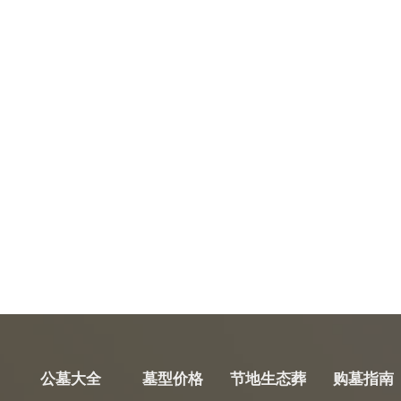
公墓大全
墓型价格
节地生态葬
购墓指南