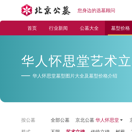
您身边的选墓顾问
首页
行业新闻
公墓大全
墓型价格
华人怀思堂艺术立
华人怀思堂墓型图片大全及墓型价格介绍
按公墓
全部公墓
京北公墓
华人怀思堂
塟式
不限
艺术立碑
传统立碑
树葬