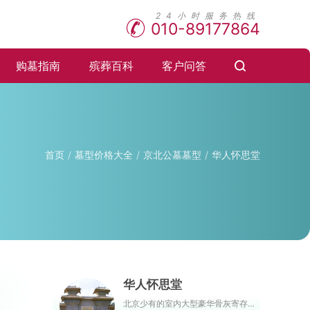
010-89177864
购墓指南
殡葬百科
客户问答
首页
墓型价格大全
京北公墓墓型
华人怀思堂
华人怀思堂
北京少有的室内大型豪华骨灰寄存陵园，以八达岭长城为核心，以龙庆峡、康西草原为支点，山清水秀、植被茂盛、空气新鲜