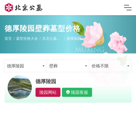
德厚陵园壁葬墓型价格
首页
墓型价格大全
京北公墓墓型
德厚陵园
德厚陵园
壁葬
价格不限
德厚陵园
陵园网站
陵园客服