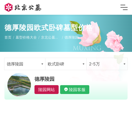
德厚陵园欧式卧碑墓型价格
首页
墓型价格大全
京北公墓墓型
德厚陵园
德厚陵园
欧式卧碑
2-5万
德厚陵园
陵园网站
陵园客服