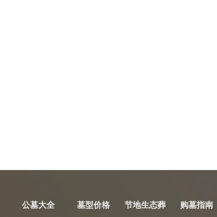
公墓大全
墓型价格
节地生态葬
购墓指南