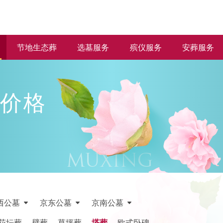
节地生态葬
选墓服务
殡仪服务
安葬服务
价格
西公墓
京东公墓
京南公墓
花坛葬
壁葬
草坪葬
塔葬
欧式卧碑