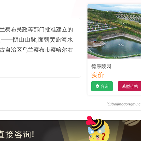
乌兰察布民政等部门批准建立的
——阴山山脉,面朝黄旗海水
蒙古自治区乌兰察布市察哈尔右
德厚陵园
实价
咨询
墓型价格
直接咨询!