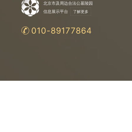
北京市及周边合法公墓陵园
信息展示平台
了解更多
010-89177864
合法公墓
购
法
保
均为民政局认证
与