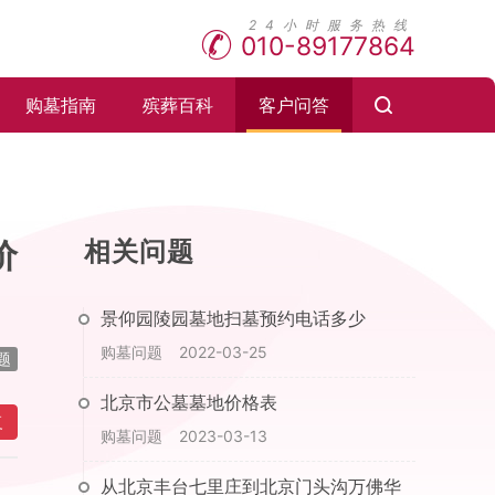
010-89177864
购墓指南
殡葬百科
客户问答
价
相关问题
景仰园陵园墓地扫墓预约电话多少
购墓问题
2022-03-25
题
北京市公墓墓地价格表
复
购墓问题
2023-03-13
从北京丰台七里庄到北京门头沟万佛华