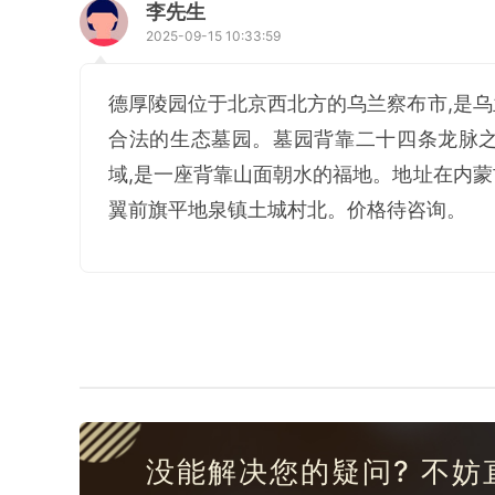
李先生
2025-09-15 10:33:59
德厚陵园位于北京西北方的乌兰察布市,是
合法的生态墓园。墓园背靠二十四条龙脉之
域,是一座背靠山面朝水的福地。地址在内
翼前旗平地泉镇土城村北。价格待咨询。
没能解决您的疑问? 不妨