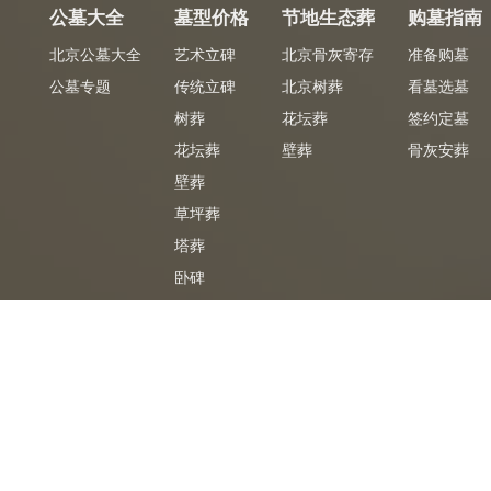
公墓大全
墓型价格
节地生态葬
购墓指南
北京公墓大全
艺术立碑
北京骨灰寄存
准备购墓
公墓专题
传统立碑
北京树葬
看墓选墓
树葬
花坛葬
签约定墓
花坛葬
壁葬
骨灰安葬
壁葬
草坪葬
塔葬
卧碑
墓合同
专车免费
免
陵园官方签购墓合同
陵园专车免费接送
CopyRight2026 ©
北京公墓网
京ICP备06068196号-9