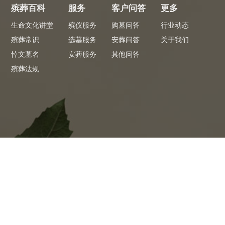
殡葬百科
服务
客户问答
更多
生命文化讲堂
殡仪服务
购墓问答
行业动态
殡葬常识
选墓服务
安葬问答
关于我们
悼文墓名
安葬服务
其他问答
殡葬法规
专员服务
专
 看墓省心
全程陪同1对1服务